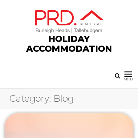
Skip
to
the
content
HOLIDAY
ACCOMMODATION
MENU
Category:
Blog